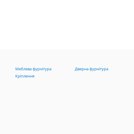
Меблева фурнітура
Дверна фурнітура
Кріплення