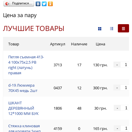
Поділитися…
Цена за пару
ЛУЧШИЕ ТОВАРЫ
Товар
Артикул
Наличие
Цена
Петля съемная 413-
4 100x75x2,5 PB
-
3713
17
130 грн.
right (латунь)
правая
d-19 Люмиeра
-
0437
12
300 грн.
70Х45 медь 2шт
ШКАНТ
-
ДЕРЕВЯННЫЙ
1806
48
30 грн.
12*1000 ММ БУК
Стяжка клиновая
-
4159
0
165 грн.
для кровати 1кмп.