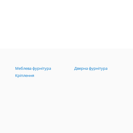
Меблева фурнітура
Дверна фурнітура
Кріплення