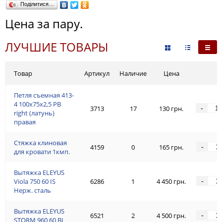
Поділитися…
Цена за пару.
ЛУЧШИЕ ТОВАРЫ
Товар
Артикул
Наличие
Цена
Петля съемная 413-
4 100x75x2,5 PB
-
3713
17
130 грн.
right (латунь)
правая
Стяжка клиновая
-
4159
0
165 грн.
для кровати 1кмп.
Вытяжка ELEYUS
-
Viola 750 60 IS
6286
1
4 450 грн.
Нерж. сталь
Вытяжка ELEYUS
-
6521
2
4 500 грн.
STORM 960 60 BL