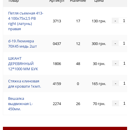
Товар
Артикул
Наличие
Цена
Петля съемная 413-
4 100x75x2,5 PB
-
3713
17
130 грн.
right (латунь)
правая
d-19 Люмиeра
-
0437
12
300 грн.
70Х45 медь 2шт
ШКАНТ
-
ДЕРЕВЯННЫЙ
1806
48
30 грн.
12*1000 ММ БУК
Стяжка клиновая
-
4159
0
165 грн.
для кровати 1кмп.
Вешалка
-
выдвижная L-
2274
26
70 грн.
450мм.