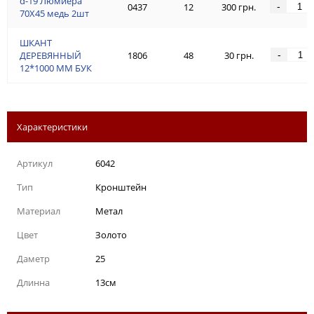
d-19 Люмиeра
-
0437
12
300 грн.
70Х45 медь 2шт
ШКАНТ
-
ДЕРЕВЯННЫЙ
1806
48
30 грн.
12*1000 ММ БУК
Характеристики
Артикул
6042
Тип
Кронштейн
Материал
Метал
Цвет
Золото
Даметр
25
Длинна
13см