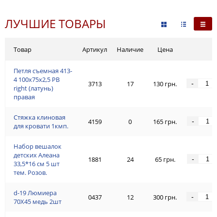
ЛУЧШИЕ ТОВАРЫ
Товар
Артикул
Наличие
Цена
Петля съемная 413-
4 100x75x2,5 PB
-
3713
17
130 грн.
right (латунь)
правая
Стяжка клиновая
-
4159
0
165 грн.
для кровати 1кмп.
Набор вешалок
детских Алеана
-
1881
24
65 грн.
33,5*16 см 5 шт
тем. Розов.
d-19 Люмиeра
-
0437
12
300 грн.
70Х45 медь 2шт