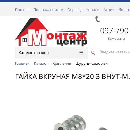
Про нас
Постачальникам
Образці
Новини
Акции
Доста
097-790
Замовити
Каталог товаров
Главная
Каталог
Кріплення
Шурупи-саморізи
ГАЙКА ВКРУНАЯ М8*20 З ВНУТ-М