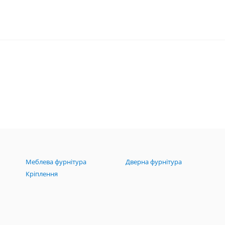
Меблева фурнітура
Дверна фурнітура
Кріплення