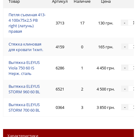
Товар
Артикул
Наличие
Цена
Петля съемная 413-
4 100x75x2,5 PB
-
3713
17
130 грн.
right (латунь)
правая
Стяжка клиновая
-
4159
0
165 грн.
для кровати 1кмп.
Вытяжка ELEYUS
-
Viola 750 60 IS
6286
1
4 450 грн.
Нерж. сталь
Вытяжка ELEYUS
-
6521
2
4 500 грн.
STORM 960 60 BL
Вытяжка ELEYUS
-
0364
3
3 850 грн.
STORM 700 60 BL
Характеристики