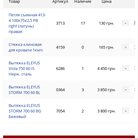
Товар
Артикул
Наличие
Цена
Петля съемная 413-
4 100x75x2,5 PB
-
3713
17
130 грн.
right (латунь)
правая
Стяжка клиновая
-
4159
0
165 грн.
для кровати 1кмп.
Вытяжка ELEYUS
-
Viola 750 60 IS
6286
1
4 450 грн.
Нерж. сталь
Вытяжка ELEYUS
-
0364
3
3 850 грн.
STORM 700 60 BL
Вытяжка ELEYUS
-
STORM 700 60 BG
7054
2
3 800 грн.
Бежевый