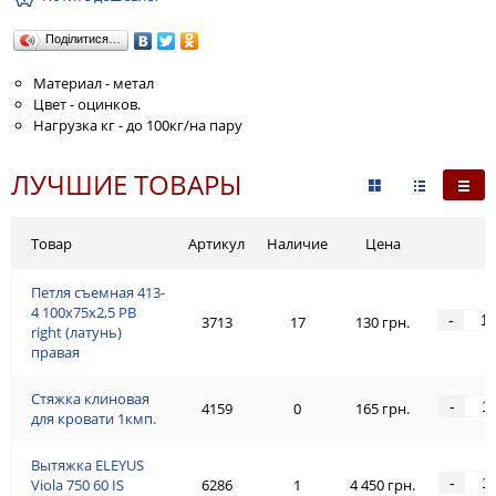
Поділитися…
Материал - метал
Цвет - оцинков.
Нагрузка кг - до 100кг/на пару
ЛУЧШИЕ ТОВАРЫ
Товар
Артикул
Наличие
Цена
Петля съемная 413-
4 100x75x2,5 PB
-
3713
17
130 грн.
right (латунь)
правая
Стяжка клиновая
-
4159
0
165 грн.
для кровати 1кмп.
Вытяжка ELEYUS
-
Viola 750 60 IS
6286
1
4 450 грн.