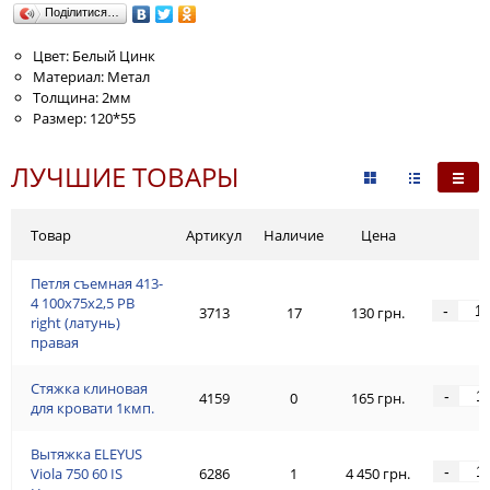
Поділитися…
Цвет: Белый Цинк
Материал: Метал
Толщина: 2мм
Размер: 120*55
ЛУЧШИЕ ТОВАРЫ
Товар
Артикул
Наличие
Цена
Петля съемная 413-
4 100x75x2,5 PB
-
3713
17
130 грн.
right (латунь)
правая
Стяжка клиновая
-
4159
0
165 грн.
для кровати 1кмп.
Вытяжка ELEYUS
-
Viola 750 60 IS
6286
1
4 450 грн.