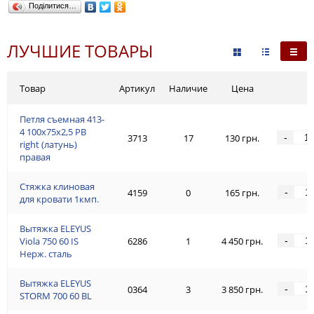
Поділитися…
ЛУЧШИЕ ТОВАРЫ
Товар
Артикул
Наличие
Цена
Петля съемная 413-
4 100x75x2,5 PB
-
3713
17
130 грн.
right (латунь)
правая
Стяжка клиновая
-
4159
0
165 грн.
для кровати 1кмп.
Вытяжка ELEYUS
-
Viola 750 60 IS
6286
1
4 450 грн.
Нерж. сталь
Вытяжка ELEYUS
-
0364
3
3 850 грн.
STORM 700 60 BL