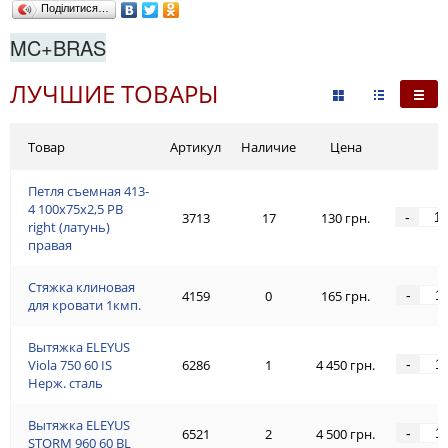
Поділитися…
MC+BRAS
ЛУЧШИЕ ТОВАРЫ
Товар
Артикул
Наличие
Цена
Петля съемная 413-
4 100x75x2,5 PB
-
3713
17
130 грн.
right (латунь)
правая
Стяжка клиновая
-
4159
0
165 грн.
для кровати 1кмп.
Вытяжка ELEYUS
-
Viola 750 60 IS
6286
1
4 450 грн.
Нерж. сталь
Вытяжка ELEYUS
-
6521
2
4 500 грн.
STORM 960 60 BL