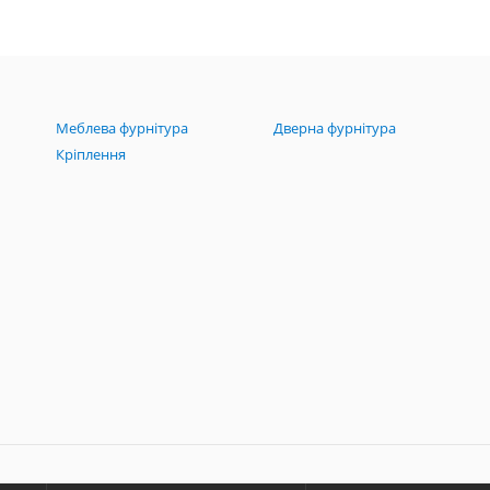
Меблева фурнітура
Дверна фурнітура
Кріплення