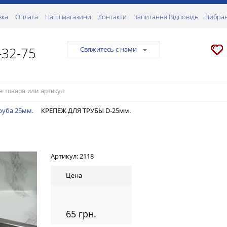
вка
Оплата
Наші магазини
Контакти
Запитання Відповідь
Вибран
-32-75
Свяжитесь с нами
руба 25мм.
КРЕПЕЖ ДЛЯ ТРУБЫ D-25мм.
Артикул:
2118
Цена
65 грн.