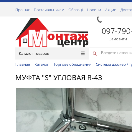
Про нас
Постачальникам
Образці
Новини
Акции
Доста
097-790
Замовити
Каталог товаров
Главная
Каталог
Торгове обладнання
Система джокер / т
МУФТА "S" УГЛОВАЯ R-43