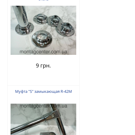
9 грн.
Муфта "S" замыкающая R-42M