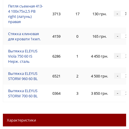
Петля съемная 413-
4 100x75x2,5 PB
-
3713
17
130 грн.
right (латунь)
правая
Стяжка клиновая
-
4159
0
165 грн.
для кровати 1кмп.
Вытяжка ELEYUS
-
Viola 750 60 IS
6286
1
4 450 грн.
Нерж. сталь
Вытяжка ELEYUS
-
6521
2
4 500 грн.
STORM 960 60 BL
Вытяжка ELEYUS
-
0364
3
3 850 грн.
STORM 700 60 BL
Характеристики