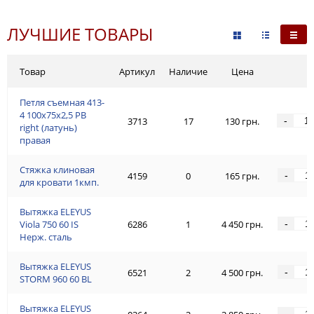
ЛУЧШИЕ ТОВАРЫ
Товар
Артикул
Наличие
Цена
Петля съемная 413-
4 100x75x2,5 PB
-
3713
17
130 грн.
right (латунь)
правая
Стяжка клиновая
-
4159
0
165 грн.
для кровати 1кмп.
Вытяжка ELEYUS
-
Viola 750 60 IS
6286
1
4 450 грн.
Нерж. сталь
Вытяжка ELEYUS
-
6521
2
4 500 грн.
STORM 960 60 BL
Вытяжка ELEYUS
-