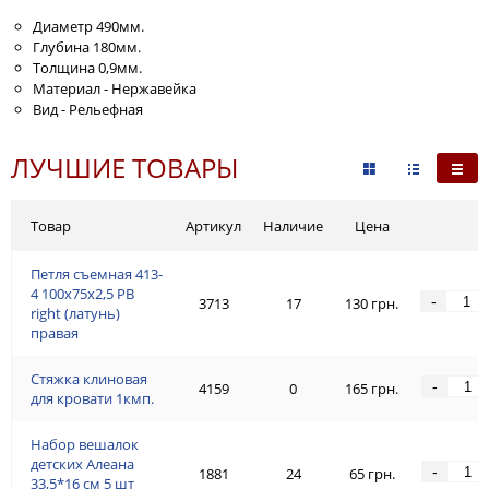
Диаметр 490мм.
Глубина 180мм.
Толщина 0,9мм.
Материал - Нержавейка
Вид - Рельефная
ЛУЧШИЕ ТОВАРЫ
Товар
Артикул
Наличие
Цена
Петля съемная 413-
4 100x75x2,5 PB
-
3713
17
130 грн.
right (латунь)
правая
Стяжка клиновая
-
4159
0
165 грн.
для кровати 1кмп.
Набор вешалок
детских Алеана
-
1881
24
65 грн.
33,5*16 см 5 шт