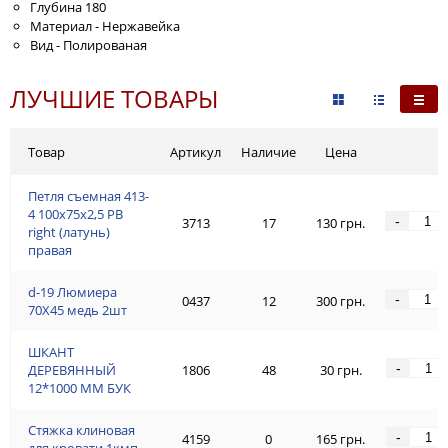
Глубина 180
Материал - Нержавейка
Вид - Полированая
ЛУЧШИЕ ТОВАРЫ
Товар
Артикул
Наличие
Цена
Петля съемная 413-
4 100x75x2,5 PB
-
3713
17
130 грн.
right (латунь)
правая
d-19 Люмиeра
-
0437
12
300 грн.
70Х45 медь 2шт
ШКАНТ
-
ДЕРЕВЯННЫЙ
1806
48
30 грн.
12*1000 ММ БУК
Стяжка клиновая
-
4159
0
165 грн.
для кровати 1кмп.