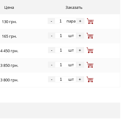
Цена
Заказать
пара
-
+
130 грн.
шт
-
+
165 грн.
шт
-
+
4 450 грн.
шт
-
+
3 850 грн.
шт
-
+
3 800 грн.