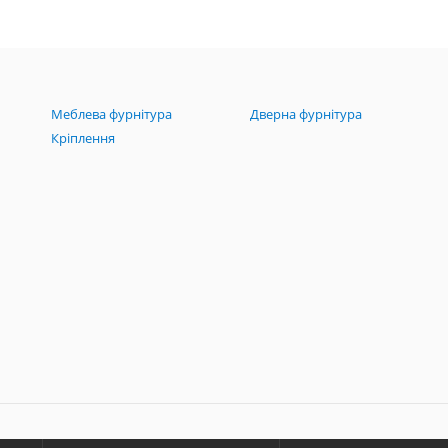
Меблева фурнітура
Дверна фурнітура
Кріплення