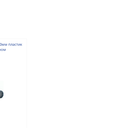
0мм пластик
ром
.