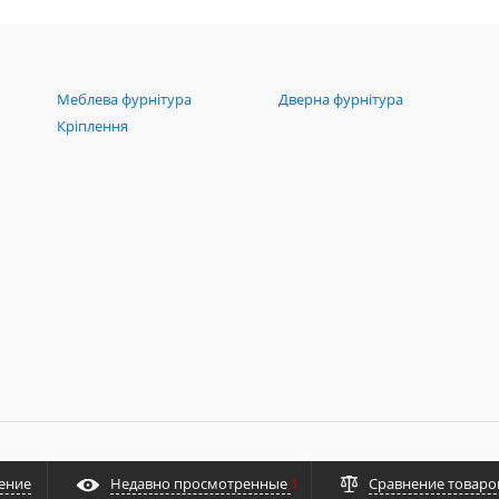
Меблева фурнітура
Дверна фурнітура
Кріплення
ение
Недавно просмотренные
1
Сравнение товар