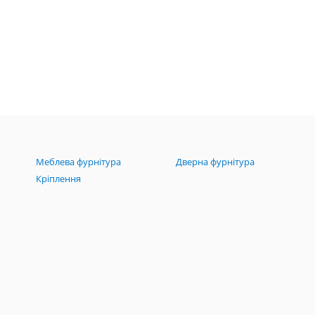
Меблева фурнітура
Дверна фурнітура
Кріплення