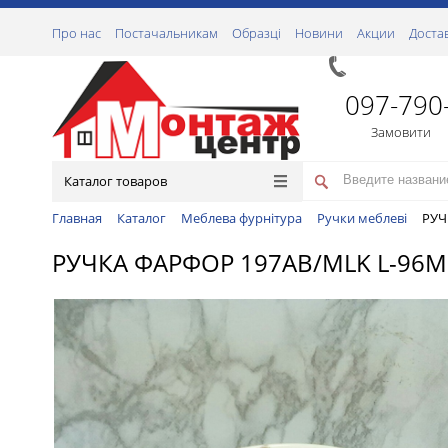
Про нас
Постачальникам
Образці
Новини
Акции
Доста
097-790
Замовити
Каталог товаров
Главная
Каталог
Меблева фурнітура
Ручки меблеві
РУЧ
РУЧКА ФАРФОР 197AB/MLK L-96М