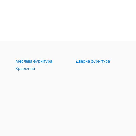
Меблева фурнітура
Дверна фурнітура
Кріплення