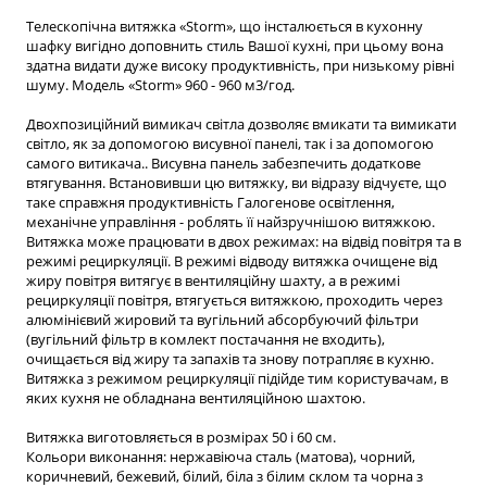
Телескопічна витяжка «Storm», що інсталюється в кухонну
шафку вигідно доповнить стиль Вашої кухні, при цьому вона
здатна видати дуже високу продуктивність, при низькому рівні
шуму. Модель «Storm» 960 - 960 м3/год.
Двохпозиційний вимикач світла дозволяє вмикати та вимикати
світло, як за допомогою висувної панелі, так і за допомогою
самого витикача.. Висувна панель забезпечить додаткове
втягування. Встановивши цю витяжку, ви відразу відчуєте, що
таке справжня продуктивність Галогенове освітлення,
механічне управління - роблять її найзручнішою витяжкою.
Витяжка може працювати в двох режимах: на відвід повітря та в
режимі рециркуляції. В режимі відводу витяжка очищене від
жиру повітря витягує в вентиляційну шахту, а в режимі
рециркуляції повітря, втягується витяжкою, проходить через
алюмінієвий жировий та вугільний абсорбуючий фільтри
(вугільний фільтр в комлект постачання не входить),
очищається від жиру та запахів та знову потрапляє в кухню.
Витяжка з режимом рециркуляції підійде тим користувачам, в
яких кухня не обладнана вентиляційною шахтою.
Витяжка виготовляється в розмірах 50 і 60 см.
Кольори виконання: нержавіюча сталь (матова), чорний,
коричневий, бежевий, білий, біла з білим склом та чорна з