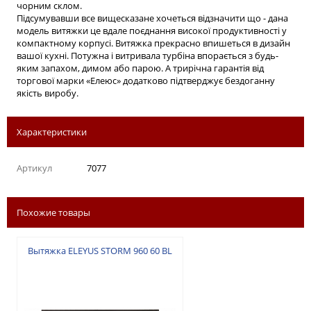
чорним склом.
Підсумувавши все вищесказане хочеться відзначити що - дана
модель витяжки це вдале поєднання високої продуктивності у
компактному корпусі. Витяжка прекрасно впишеться в дизайн
вашої кухні. Потужна і витривала турбіна впорається з будь-
яким запахом, димом або парою. А трирічна гарантія від
торгової марки «Елеюс» додатково підтверджує бездоганну
якість виробу.
Характеристики
Артикул
7077
Похожие товары
Вытяжка ELEYUS STORM 960 60 BL