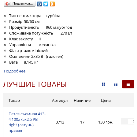
Поділитися…
Тип вентилятора
турбіна
Розмір
50/60 см
Продуктивність
960 м.куб/год
Споживана потужність
270 Вт
Клас захисту
II
Управління
механіка
Фільтр
алюмінієвий
Освітлення
2х35 Вт (галоген)
Вага
8,145 кг
Подробнее
ЛУЧШИЕ ТОВАРЫ
Товар
Артикул
Наличие
Цена
Петля съемная 413-
4 100x75x2,5 PB
-
3713
17
130 грн.
right (латунь)
правая