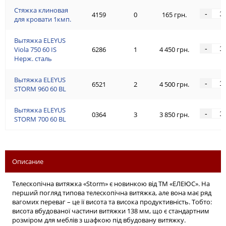
Стяжка клиновая
-
4159
0
165 грн.
для кровати 1кмп.
Вытяжка ELEYUS
-
Viola 750 60 IS
6286
1
4 450 грн.
Нерж. сталь
Вытяжка ELEYUS
-
6521
2
4 500 грн.
STORM 960 60 BL
Вытяжка ELEYUS
-
0364
3
3 850 грн.
STORM 700 60 BL
Описание
Телескопічна витяжка «Storm» є новинкою від ТМ «ЕЛЕЮС». На
перший погляд типова телескопічна витяжка, але вона має ряд
вагомих переваг – це її висота та висока продуктивність. Тобто:
висота вбудованої частини витяжки 138 мм, що є стандартним
розміром для меблів з шафкою під вбудовану витяжку.