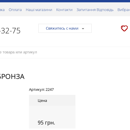
вка
Оплата
Наші магазини
Контакти
Запитання Відповідь
Вибран
-32-75
Свяжитесь с нами
БРОНЗА
Артикул:
2247
Цена
95 грн.